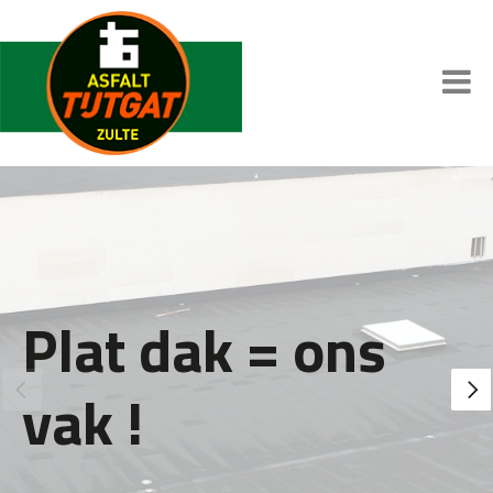
Platte daken
Plat dak = ons
waterdicht
vak !
maken, dat zijn