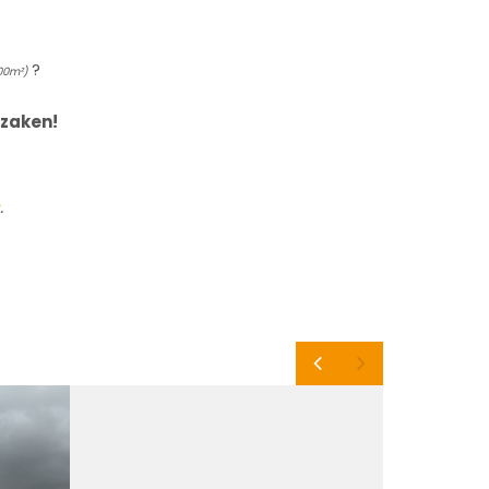
?
100m²)
 zaken!
.