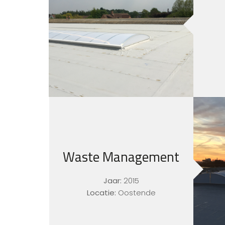
atie
r
Waste Management
Jaar:
2015
Locatie:
Oostende