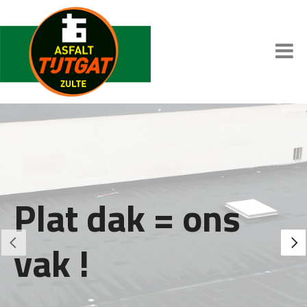
Platte daken
Plat dak = ons
waterdicht
vak !
maken, dat zijn