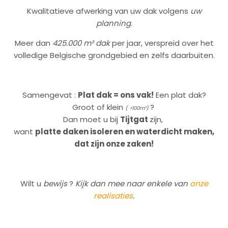
Kwalitatieve afwerking van uw dak volgens
uw
planning
.
Meer dan
425.000 m² dak
per jaar
, verspreid over het
volledige Belgische grondgebied en zelfs daarbuiten.
Samengevat :
Plat dak = ons vak!
Een plat dak?
Groot of klein
?
( >100m²)
Dan moet u bij
Tijtgat
zijn,
want
platte
daken isoleren en waterdicht maken,
dat zijn onze zaken!
Wilt u
bewijs
?
Kijk dan mee naar enkele van
onze
realisaties
.