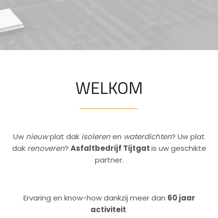
onze zaken!
WELKOM
Uw
nieuw
plat dak
isoleren
en
waterdichten
? Uw plat
dak
renoveren
?
Asfaltbedrijf Tijtgat
is uw geschikte
partner.
Ervaring en know-how dankzij meer dan
60 jaar
activiteit
.